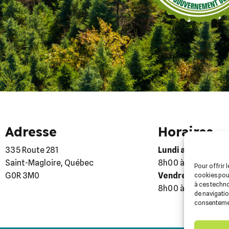
Adresse
Horaires
335 Route 281
Lundi au jeudi :
Saint-Magloire, Québec
8h00 à 12h00 – 12
Pour offrir 
G0R 3M0
Vendredi :
cookies pour
à ces techn
8h00 à 12h00
de navigation
consentement