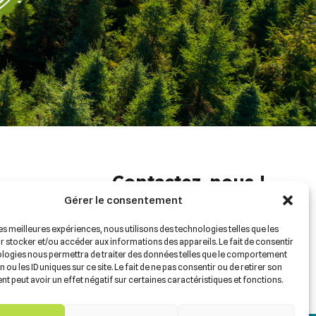
Contactez-nous !
Gérer le consentement
418-257-2665
h30 à 16h30
administration@gfbl.ca
les meilleures expériences, nous utilisons des technologies telles que les
 stocker et/ou accéder aux informations des appareils. Le fait de consentir
ologies nous permettra de traiter des données telles que le comportement
 ou les ID uniques sur ce site. Le fait de ne pas consentir ou de retirer son
 peut avoir un effet négatif sur certaines caractéristiques et fonctions.