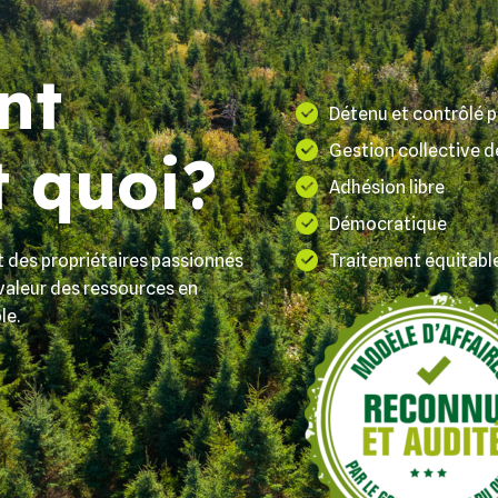
nt
Détenu et contrôlé p
Gestion collective d
t quoi?
Adhésion libre
Démocratique
 des propriétaires passionnés
Traitement équitab
 valeur des ressources en
le.