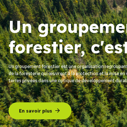
Un groupeme
forestier, c'es
Un groupement forestier est une organisation regroupant
de la foresterie qui œuvrent à la protection et la mise en
terres privées dans une optique de développement durab
En savoir plus